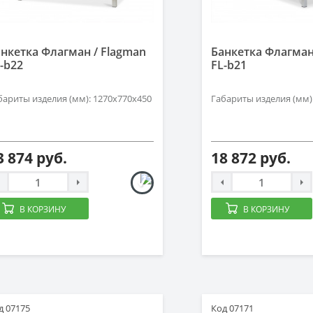
нкетка Флагман / Flagman
Банкетка Флагман
-b22
FL-b21
бариты изделия (мм): 1270х770х450
Габариты изделия (мм)
3 874 руб.
18 872 руб.
В КОРЗИНУ
В КОРЗИНУ
д 07175
Код 07171