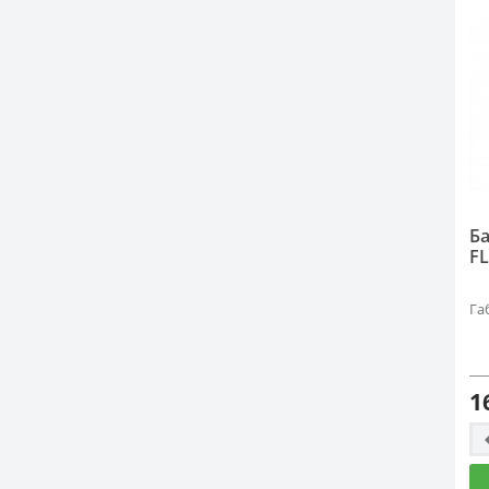
Ба
FL
Га
1