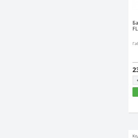
Ба
FL
Га
2
Ко