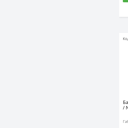
Ко
Ба
/ 
Га