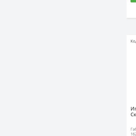
Ко
И
С
Га
16