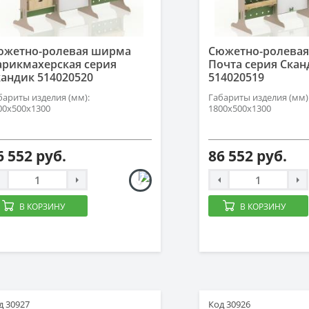
южетно-ролевая ширма
Сюжетно-ролева
арикмахерская серия
Почта серия Скан
андик 514020520
514020519
бариты изделия (мм):
Габариты изделия (мм)
00х500х1300
1800х500х1300
6 552 руб.
86 552 руб.
В КОРЗИНУ
В КОРЗИНУ
д 30927
Код 30926