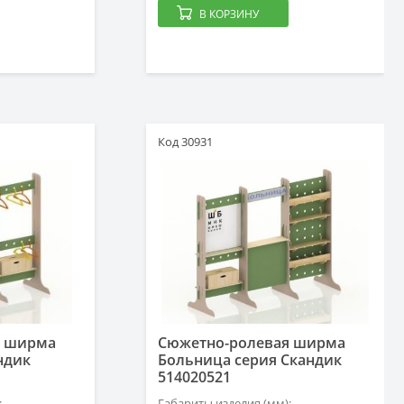
В КОРЗИНУ
Код 30931
я ширма
Сюжетно-ролевая ширма
ндик
Больница серия Скандик
514020521
:
Габариты изделия (мм):