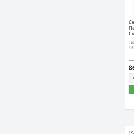
С
П
Ск
Га
18
8
Ко