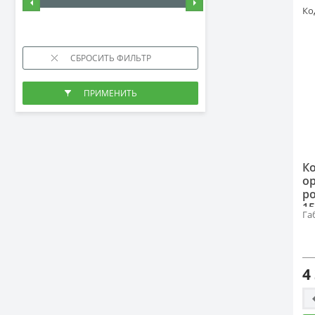
Ко
К
о
р
15
Га
4