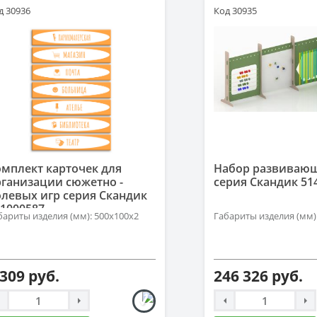
д 30936
Код 30935
омплект карточек для
Набор развиваю
рганизации сюжетно -
серия Скандик 51
олевых игр серия Скандик
1000587
бариты изделия (мм): 500х100х2
Габариты изделия (мм)
 309 руб.
246 326 руб.