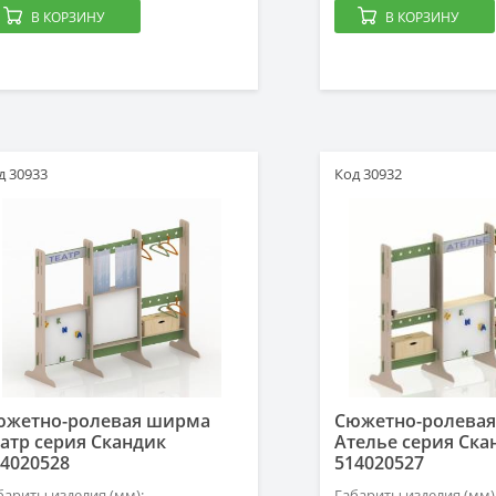
В КОРЗИНУ
В КОРЗИНУ
д 30933
Код 30932
южетно-ролевая ширма
Сюжетно-ролева
атр серия Скандик
Ателье серия Ска
4020528
514020527
бариты изделия (мм):
Габариты изделия (мм)