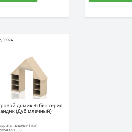
д 30924
гровой домик Эсбен серия
кандик (Дуб млечный)
бариты изделия (мм):
20х460х1533