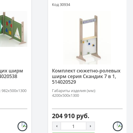
Код 30934
щих ширм
Комплект сюжетно-ролевых
4020538
ширм серия Скандик 7 в 1,
514020529
: 982х500х1300
Габариты изделия (мм):
4200х500х1300
204 910 руб.