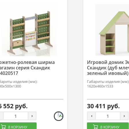
южетно-ролевая ширма
Игровой домик Э
агазин серия Скандик
Скандик (дуб мл
4020517
зеленый ивовый)
бариты изделия (мм):
Габариты изделия (мм)
00х500х1300
1620х460х1533
6 552 руб.
30 411 руб.
В КОРЗИНУ
В КОРЗИНУ