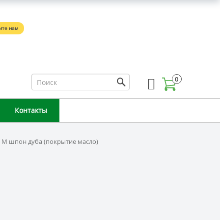
5
ите нам
0
Контакты
 M шпон дуба (покрытие масло)