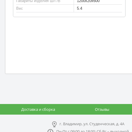
Габариты изделия Ш/Г/В
1200x20x600
Вес
5.4
Доставка и сборка
Отзывы
г. Владимир, ул. Студенческая, д. 4А
Пн-Пт с 09:00 до 18:00; Сб,Вс – выходной