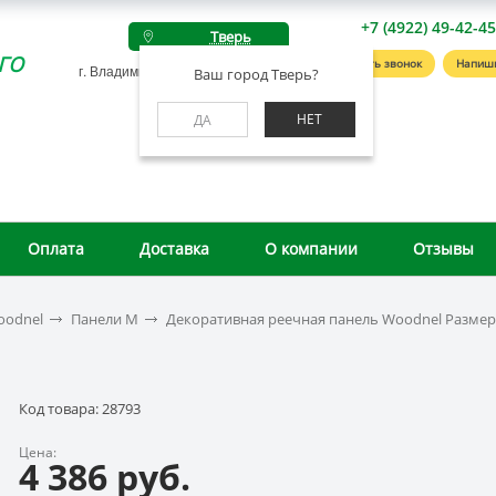
+7 (4922) 49-42-4
Тверь
го
Заказать звонок
Напиш
г. Владимир, ул. Студенческая, д. 4А
Ваш город Тверь?
НЕТ
ДА
Оплата
Доставка
О компании
Отзывы
oodnel
Панели M
Декоративная реечная панель Woodnel Размер
Код товара: 28793
Цена:
4 386 руб.