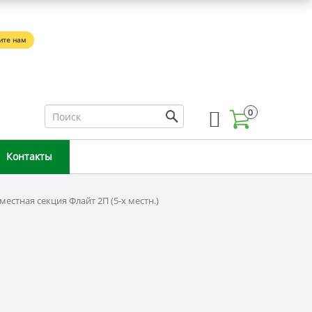
5
ите нам
0
Контакты
естная секция Флайт 2П (5-х местн.)