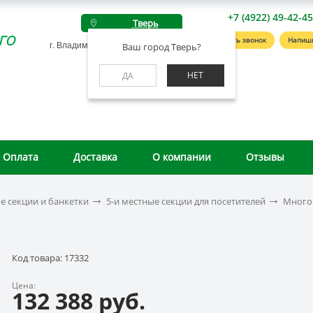
+7 (4922) 49-42-4
Тверь
го
Заказать звонок
Напиш
г. Владимир, ул. Студенческая, д. 4А
Ваш город Тверь?
НЕТ
ДА
Оплата
Доставка
О компании
Отзывы
 секции и банкетки
5-и местные секции для посетителей
Многом
Код товара: 17332
Цена:
132 388 руб.