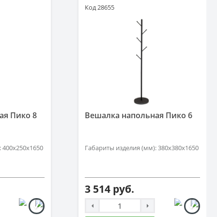
Код 28655
ая Пико 8
Вешалка напольная Пико 6
: 400x250x1650
Габариты изделия (мм): 380x380x1650
3 514 руб.