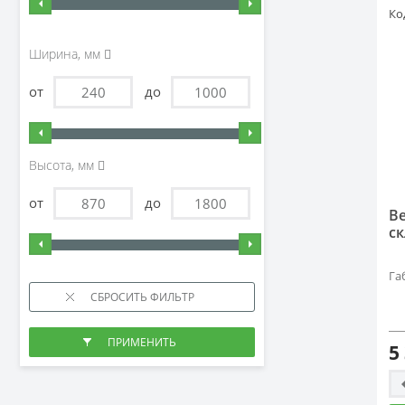
Ко
Ширина, мм
от
до
Высота, мм
от
до
В
ск
Га
5