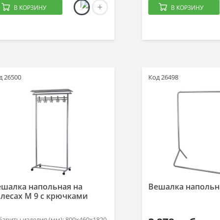
В КОРЗИНУ
В КОРЗИНУ
д 26500
Код 26498
ешалка напольная на
Вешалка напольн
лесах М 9 с крючками
бариты изделия (мм): 800х460х1820