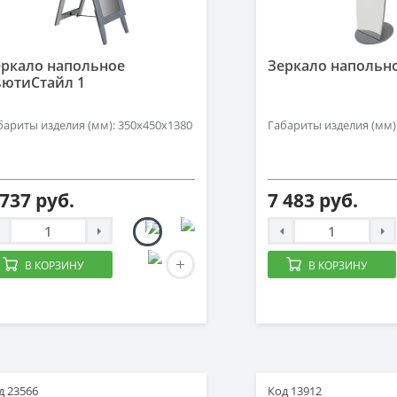
еркало напольное
Зеркало напольно
ьютиСтайл 1
бариты изделия (мм): 350x450x1380
Габариты изделия (мм)
 737 руб.
7 483 руб.
В КОРЗИНУ
В КОРЗИНУ
д 23566
Код 13912