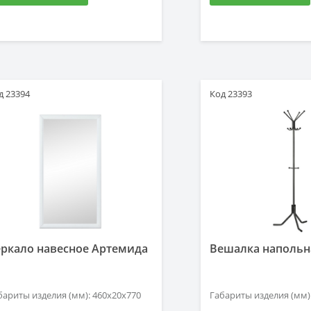
д 23394
Код 23393
еркало навесное Артемида
Вешалка напольн
бариты изделия (мм): 460x20x770
Габариты изделия (мм)