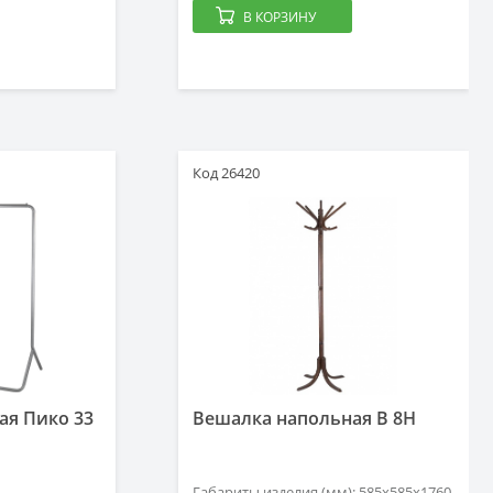
В КОРЗИНУ
Код 26420
ая Пико 33
Вешалка напольная B 8H
Габариты изделия (мм): 585x585x1760