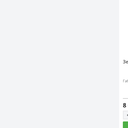
Зе
Га
8