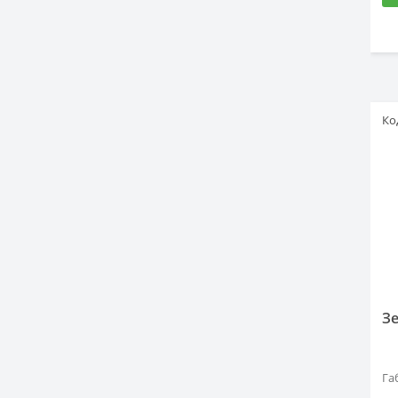
Ко
З
Га