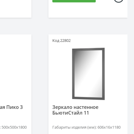
Код 22802
ая Пико 3
Зеркало настенное
БьютиСтайл 11
: 500x500x1800
Габариты изделия (мм): 606x16x1180