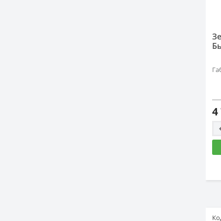
З
Б
Га
4
Ко