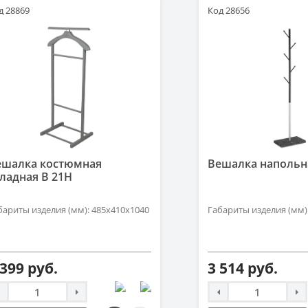
д 28869
Код 28656
ешалка костюмная
Вешалка напольн
ладная В 21H
бариты изделия (мм): 485х410х1040
Габариты изделия (мм)
 399 руб.
3 514 руб.