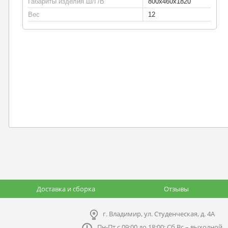
Габариты изделия Ш/Г/В
800х460х1820
Вес
12
Доставка и сборка
Отзывы
г. Владимир, ул. Студенческая, д. 4А
Пн-Пт с 09:00 до 18:00; Сб,Вс – выходной