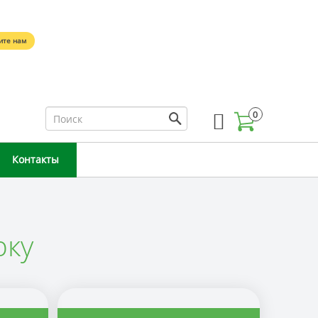
5
ите нам
0
Контакты
рку