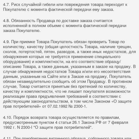
4.7. Риск случайной гибели или повреждения товара переходит к
Покупателю с момента фактической передачи ему заказа.
4.8. Обязанность Продавца по доставке заказа считается
исполненной в полном объеме с момента фактической передачи
заказа Покупателю.
4.9. При приемке Товара Покупатель обязан проверить Товар по
количеству, качеству (общая целостность Товара, наличие трещин,
сколов, потертостей, пятен, разводов, а также иных недостатков, для
обнаружения которых не требуется применение специального
оборудования) и комплектности, на его соответствие образцу/
описанию Товара, а также данным, указанным в заказе на продажу. В
случае обнаружения недостатков Товара и/или его несоответствия
данным, указанным на Сайте или в Заказе на продажу, Покупатель
обязан незамедлительно сообщить об этом Продавцу. В противном
случае, Товар считается принятым без претензий по количеству,
качеству и комплектности, что не лишает покупателя возможности
реализации права предъявления требований в соответствии с
действующим законодательством, в том числе Законом «О защите
прав потребителей» от 07.02.1992 № 2300-1.
4.10. Порядок возврата товара осуществляется по правилам,
предусмотренным пунктом 4 статьи 26.1 Закона РФ от 7 февраля
1992 г. N 2300-I "О защите прав потребителей".
4.11. При приобретении витринного образца, собранного товара или