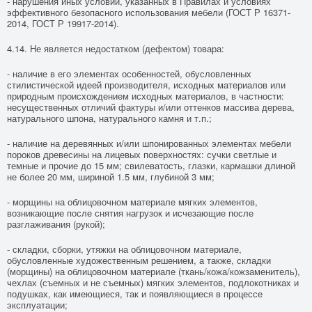
- нарушения иных условий, указанных в Правилах и условиях
эффективного безопасного использования мебели (ГОСТ Р 16371-
2014, ГОСТ Р 19917-2014).
4.14. Не является недостатком (дефектом) товара:
- наличие в его элементах особенностей, обусловленных
стилистической идеей производителя, исходных материалов или
природным происхождением исходных материалов, в частности:
несущественных отличий фактуры и/или оттенков массива дерева,
натурального шпона, натурального камня и т.п.;
- наличие на деревянных и/или шпонированных элементах мебели
пороков древесины на лицевых поверхностях: сучки светлые и
темные и прочие до 15 мм; свилеватость, глазки, кармашки длиной
не более 20 мм, шириной 1.5 мм, глубиной 3 мм;
- морщины на облицовочном материале мягких элементов,
возникающие после снятия нагрузок и исчезающие после
разглаживания (рукой);
- складки, сборки, утяжки на облицовочном материале,
обусловленные художественным решением, а также, складки
(морщины) на облицовочном материале (ткань/кожа/кожзаменитель),
чехлах (съемных и не съемных) мягких элементов, подлокотниках и
подушках, как имеющиеся, так и появляющиеся в процессе
эксплуатации;