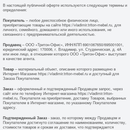
В настоящей публичной оферте используются следующие термины и
определения:
Покупатель
– любое дееспособное физическое лицо,
приобретающие товары на сайте
https://vladimir.triton-mebel.ru
, для
личного, семейного, домашнего или иного использования, не
связанного с предпринимательской деятельностью.
Продавец
– ООО «Тритон-Офис», ИНН/КПП 6901067650/695001001,
юридический адрес: 170006, г. Владимир, ул. Студенческая, д. 4А
или иное лицо, в отношении которого ООО «Тритон-Офис» выступает
в качестве агента.
Товар
– материальный объект, описание которого размещено в
Интернет-Магазине
https://vladimir.triton-mebel.ru
и доступный для
Заказа Покупателем.
Заказ
– оформленный и подтвержденный Продавцом запрос, через
сайт или по телефону Интернет-магазина
https://vladimir.triton-
mebel.ru
, Покупателя на приобретение, доставку Товаров, выбранных
Покупателем в Интернет-магазине, по указанному Покупателем
адресу.
Подтвержденный Заказ
- заказ, по которому между Продавцом и
Покупателем достигнуто соглашение по наименованиям, количеству,
стоимости товаров и срокам их доставки, что подтверждается