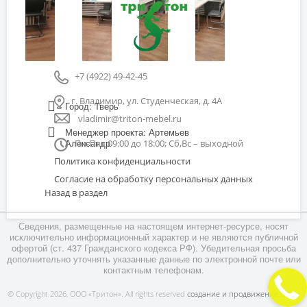
+7 (4922) 49-42-45
г. Владимир, ул. Студенческая, д. 4А
Город: Тверь
vladimir@triton-mebel.ru
Менеджер проекта: Артемьев
Александр
Пн-Пт с 09:00 до 18:00; Сб,Вс – выходной
Политика конфиденциальности
Согласие на обработку персональных данных
Назад в раздел
Сведения, размещенные на настоящем интернет-ресурсе, носят
исключительно информационный характер и не являются публичной
офертой (ст. 437 Гражданского кодекса РФ). Убедительная просьба
дополнительно уточнять указанные данные по электронной почте или
контактным телефонам.
© Copyright 2026, ООО «Тритон». All rights reserved
создание и продвижение сайта