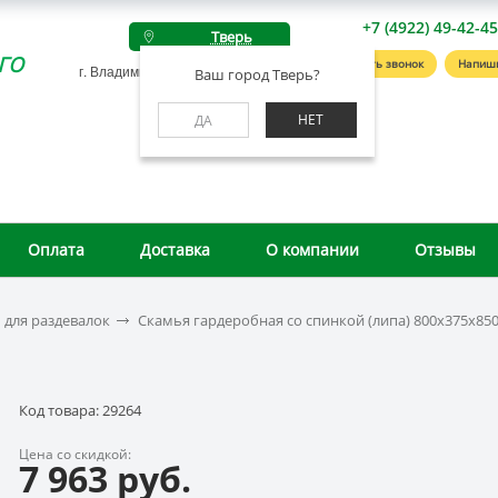
+7 (4922) 49-42-4
Тверь
го
Заказать звонок
Напиш
г. Владимир, ул. Студенческая, д. 4А
Ваш город Тверь?
НЕТ
ДА
Оплата
Доставка
О компании
Отзывы
для раздевалок
Скамья гардеробная со спинкой (липа) 800х375х85
Код товара: 29264
Цена со скидкой:
7 963 руб.