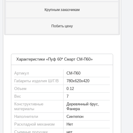
Крупным заказчикам
Побить цену
Характеристики «Пуф 60* Смарт СМ-П60»
Артикул
СМ-П60
Габариты изделия Ш/Г/В
780х620х420
Объем
0.12
Вес
7
Конструктивные
Деревянный брус,
материалы
Фанера
Наполнители
Синтепон
Раскладной механизм
Нет
Съемные подушки
нет